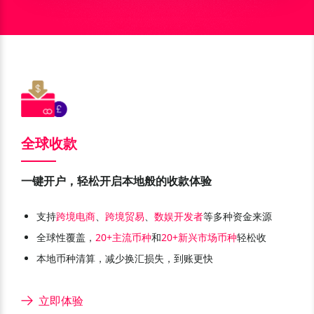
全球收款
一键开户，轻松开启本地般的收款体验
支持
跨境电商
、
跨境贸易
、
数娱开发者
等多种资金来源
全球性覆盖，
20+主流币种
和
20+新兴市场币种
轻松收
本地币种清算，减少换汇损失，到账更快
立即体验
尼日利亚 NGN
乌干达 UGX
美元 USD
欧元 EUR