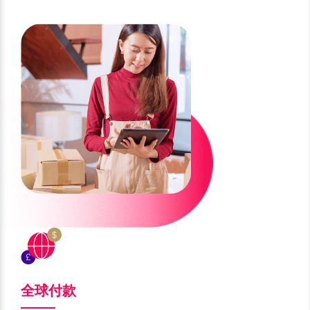
肯尼亚 KES
刚果金 CDF
英镑 GBP
加元 CAD
科特迪瓦 XOF
喀麦隆 XAF
港元 HKD
离岸人民币 CNH
坦桑尼亚 TZS
卢旺达 RWF
新加坡元 SGD
日元 JPY
赞比亚 ZMW
哥伦比亚 COP
澳元 AUD
新西兰元 NZD
巴西 BRL
墨西哥 MXN
墨西哥比索 MXN
捷克克朗 CZK
智利 CLP
秘鲁 PEN
兹罗提 PLN
瑞典克朗 SEK
迪拉姆 AED
林吉特 MYR
菲律宾比索 PHP
泰铢 THB
印尼盾 IDR
瑞士法郎 CHF
全球付款