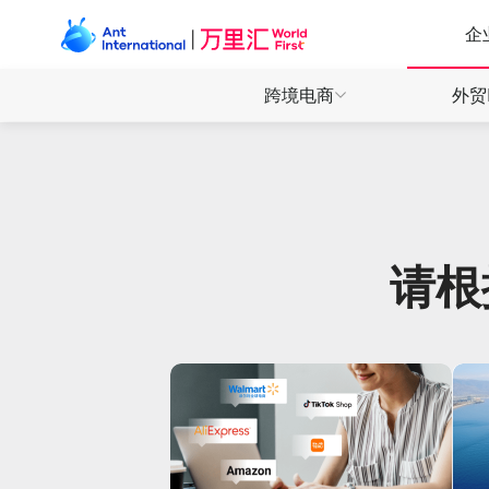
企
跨境电商
外贸
产品
产品
产品
全球收
全球收
全球收
全球付
全球付
万里付
请根
万里付
万里付
全球电商 一站收付
外贸收款 安心快省
数娱出海 高效敏捷
直连130+电商平台，轻松拓展全球商机
全球多币种收款账户，开启本地收付体验
为数娱开发者提供全场景收付解决方案