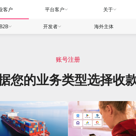
业客户
平台客户
关于
B2B
开发者
海外主体
生态
产品指南
产品指南
产品
账号注册
款
款
款
汇兑服务
汇兑服务
广告营销
推荐有礼
常见问题
常见
款
款
信用卡
信贷融资
WorldTrade
物流供应链
据您的业务类型
选择收
刷卡返现
合作招募
合作
信用卡
信用卡
全球远航
营销福利
营销