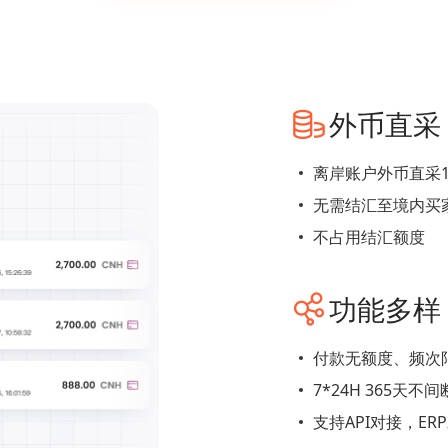
外币直采
离岸账户外币直采16
无需结汇至境内买
不占用结汇额度
功能多样
付款无额度、频次
7*24H 365天
支持API对接，E