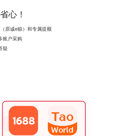
 省心！
后付（原诚e赊）和专属提额
多账户采购
答疑