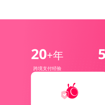
20
+年
跨境支付经验