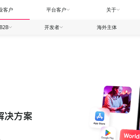
业客户
平台客户
关于
B2B
开发者
海外主体
生态
产品指南
产品指南
产品
款
款
款
汇兑服务
汇兑服务
广告营销
推荐有礼
常见问题
常见
款
款
信用卡
信贷融资
WorldTrade
物流供应链
刷卡返现
合作招募
合作
信用卡
信用卡
全球远航
营销福利
营销