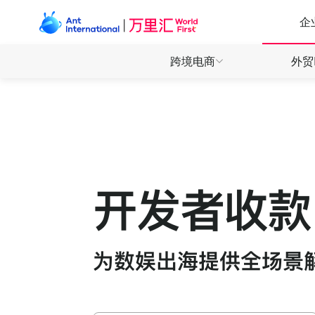
企
跨境电商
外贸
产品
产品
产品
全球收
全球收
全球收
全球付
全球付
万里付
万里付
万里付
全球电商 一站收付
外贸收款 安心快省
数娱出海 高效敏捷
直连130+电商平台，轻松拓展全球商机
全球多币种收款账户，开启本地收付体验
为数娱开发者提供全场景收付解决方案