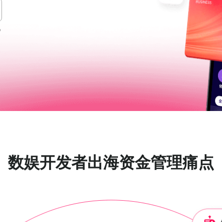
》
》
》
数娱开发者出海
资金管理痛点