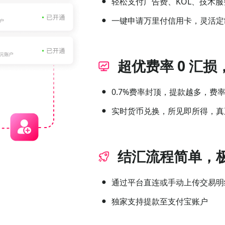
ꔷ
轻松支付广告费、KOL、技术
ꔷ
一键申请万里付信用卡，灵活定
超优费率 0 汇
ꔷ
0.7%费率封顶，提款越多，费
ꔷ
实时货币兑换，所见即所得，真正
结汇流程简单，
ꔷ
通过平台直连或手动上传交易明
ꔷ
独家支持提款至支付宝账户