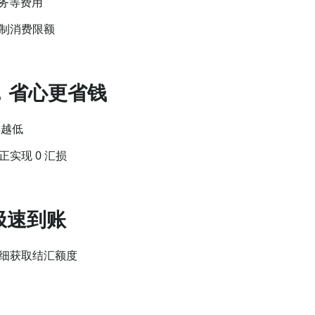
服务等费用
制消费限额
损，省心更省钱
率越低
实现 0 汇损
极速到账
细获取结汇额度