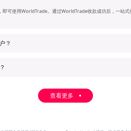
可使用WorldTrade。通过WorldTrade收款成功后，一
客户？
通过WorldTrade平台起草外贸订单，发送至全球买家（禁
单？
通知后，可点击链接查看订单详情，确认并支付。WorldTrade
RD、VISA、JCB、DISCOVER、DINERS、AMEX
查看更多
ancontact、EPS、PayU