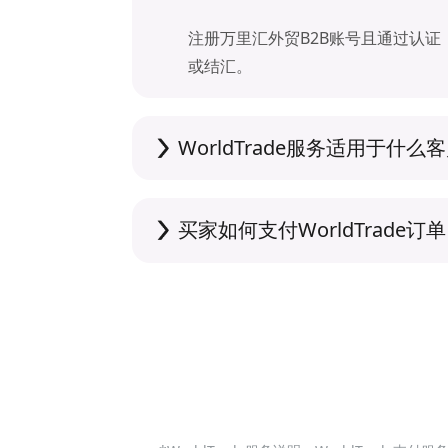
注册万里汇外贸B2B账号且通过认证，即
或结汇。
WorldTrade服务适用于什么
中国内地及中国香港的外贸企业，可以
单收款。
买家如何支付WorldTrade订
买家邮箱收到WorldTrade订单
持三种支付方式：
1.信用卡和借记卡支付：支持MASTERCA
2.欧洲本地在线转账支付：支持iDEAL、B
3.万里汇余额美金账户支付