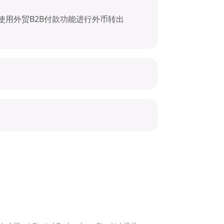
站式使用外贸B2B付款功能进行外币转出
止/限制国家或地区除外），高效完成订
订单支付服务由持牌合作机构提供，目前支