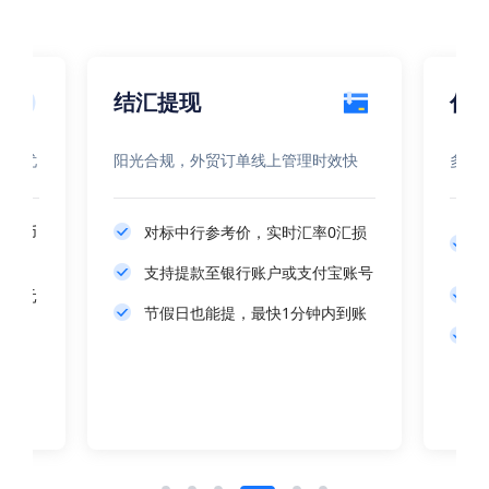
结汇提现
付款转账
阳光合规，外贸订单线上管理时效快
多种支付场景
对标中行参考价，实时汇率0汇损
支持付款至
家和地区
支持提款至银行账户或支付宝账号
合作168
节假日也能提，最快1分钟内到账
支持转账