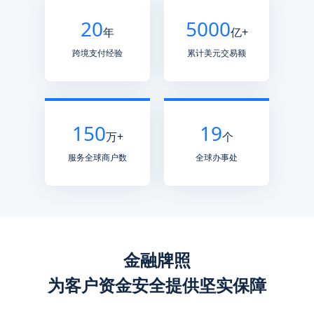
20
5000
年
亿+
跨境支付经验
累计美元交易额
150
19
万+
个
服务全球商户数
全球办事处
金融牌照
为客户资⾦安全提供坚实保障