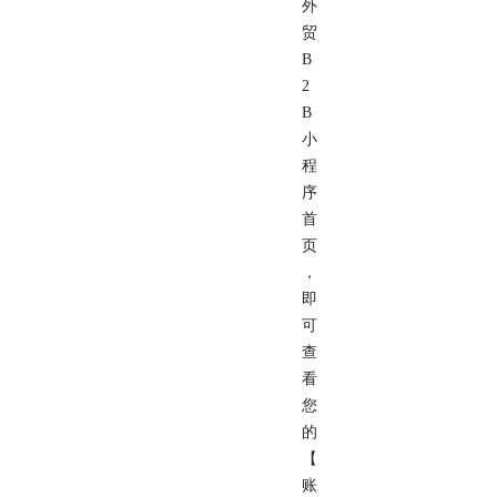
外
贸
B
2
B
小
程
序
首
页
，
即
可
查
看
您
的
【
账