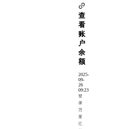
查
看
账
户
余
额
2025-
09-
26
09:23
登
录
万
里
汇