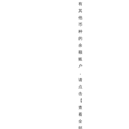
有
其
他
币
种
的
余
额
账
户
，
请
点
击
【
查
看
全
部