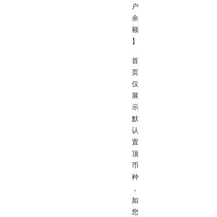
户
余
额
】
首
页
仅
展
示
默
认
置
顶
币
种
，
如
您