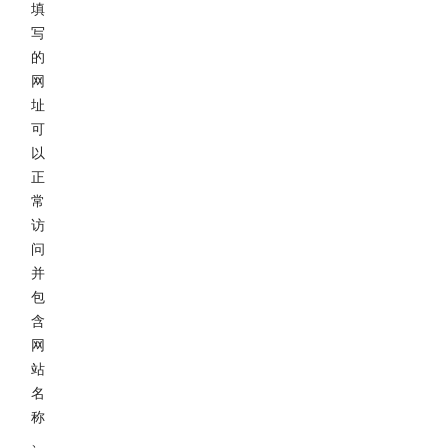
填
写
的
网
址
可
以
正
常
访
问
并
包
含
网
站
名
称
、