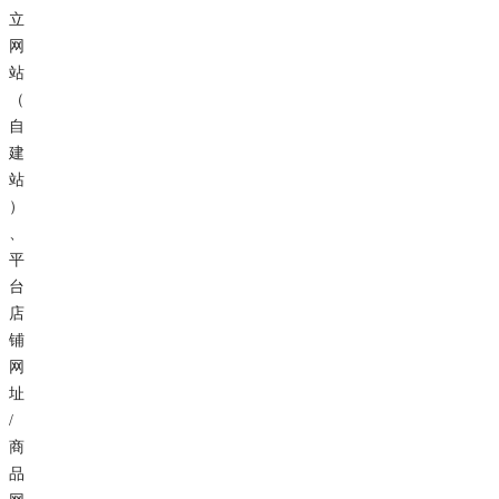
立
网
站
（
自
建
站
）
、
平
台
店
铺
网
址
/
商
品