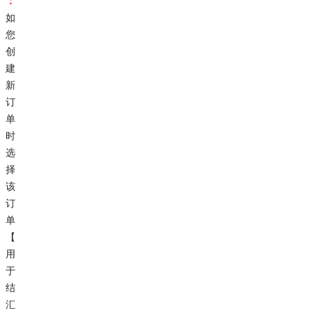
：
如
您
创
建
新
订
单
时
选
择
该
订
单
【
用
于
结
汇