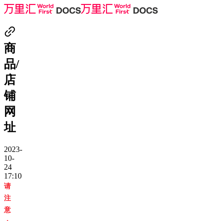
商
品/
店
铺
网
址
2023-
10-
24
17:10
请
注
意