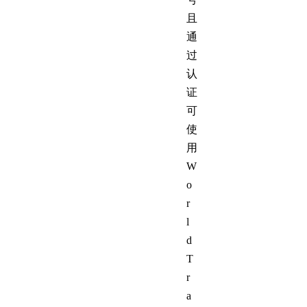
且
通
过
认
证
可
使
用
W
o
r
l
d
T
r
a