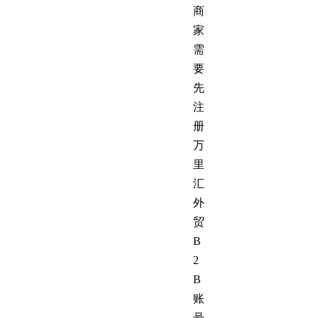
商
家
需
要
先
注
册
万
里
汇
外
贸
B
2
B
账
号