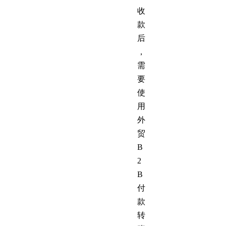
收
款
后
，
需
要
使
用
外
贸
B
2
B
付
款
转