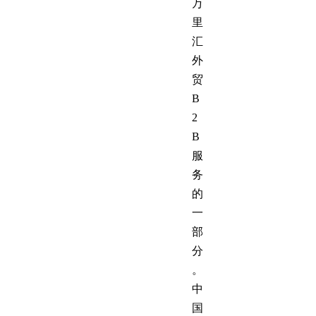
万
里
汇
外
贸
B
2
B
服
务
的
一
部
分
。
中
国