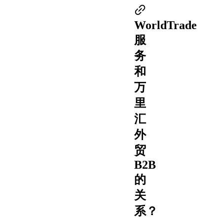
WorldTrade
服
务
和
万
里
汇
外
贸
B2B
的
关
系？