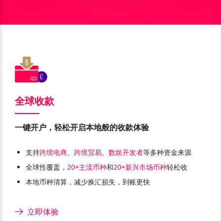
全球收款
一键开户，轻松开启本地般的收款体验
支持
跨境电商
、
跨境贸易
、
数娱开发者
等多种资金来源
全球性覆盖，
20+主流币种
和
20+新兴市场币种
轻松收
本地币种清算，减少换汇损失，到账更快
立即体验
尼日利亚 NGN
乌干达 UGX
美元 USD
欧元 EUR