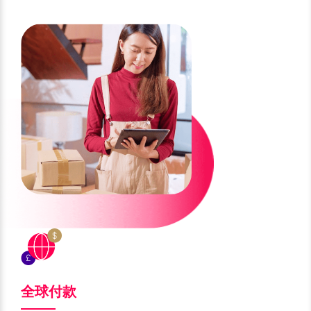
肯尼亚 KES
刚果金 CDF
英镑 GBP
加元 CAD
科特迪瓦 XOF
喀麦隆 XAF
港元 HKD
离岸人民币 CNH
坦桑尼亚 TZS
卢旺达 RWF
新加坡元 SGD
日元 JPY
赞比亚 ZMW
哥伦比亚 COP
澳元 AUD
新西兰元 NZD
巴西 BRL
墨西哥 MXN
墨西哥比索 MXN
捷克克朗 CZK
智利 CLP
秘鲁 PEN
兹罗提 PLN
瑞典克朗 SEK
迪拉姆 AED
林吉特 MYR
菲律宾比索 PHP
泰铢 THB
印尼盾 IDR
瑞士法郎 CHF
全球付款