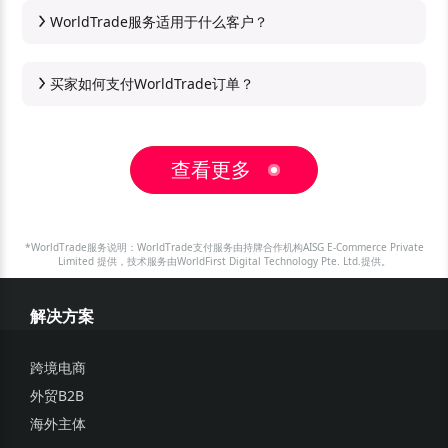
WorldTrade服务适用于什么客户？
中国内地及中国香港的外贸企业，可以通过WorldTrade
平台起草外贸订单，发送至全球买家（禁止/限制国家或
地区除外），高效完成订单收款。
买家如何支付WorldTrade订单？
买家邮箱收到WorldTrade订单通知后，可点击链接查看
订单详情，确认并支付。WorldTrade订单支付服务由持
牌合作机构提供，目前支持三种支付方式：
1.信用卡和借记卡支付：支持MASTERCARD、VISA、
查看更多
JCB、DISCOVER、DINERS、AMEX
2.欧洲本地在线转账支付：支持iDEAL、Bancontact、
EPS、PayU
3.万里汇余额美金账户支付
*WorldTrade服务说明：WorldTrade支付服务由持牌合作机构AISG E-Commerce Private
Limited 提供，技术服务由WorldFirst Digital Technology Pte. Ltd.提供。
解决方案
跨境电商
外贸B2B
海外主体